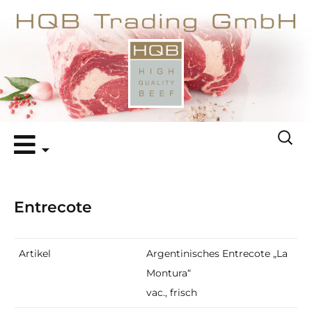
Zum
Suche
Inhalt
nach:
springen
Entrecote
Artikel
Argentinisches Entrecote „La
Montura“
vac., frisch