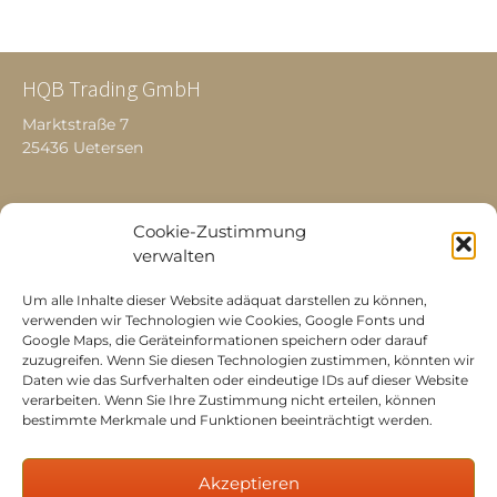
HQB Trading GmbH
Marktstraße 7
25436 Uetersen
Produkte
Cookie-Zustimmung
verwalten
La Montura Rindfleisch
Irisches Lammfleisch
Um alle Inhalte dieser Website adäquat darstellen zu können,
verwenden wir Technologien wie Cookies, Google Fonts und
Iberico Schweinefleisch
Google Maps, die Geräteinformationen speichern oder darauf
zuzugreifen. Wenn Sie diesen Technologien zustimmen, könnten wir
Daten wie das Surfverhalten oder eindeutige IDs auf dieser Website
Kontakt
verarbeiten. Wenn Sie Ihre Zustimmung nicht erteilen, können
bestimmte Merkmale und Funktionen beeinträchtigt werden.
Tel.:
+49 4122 9765905
E-Mail:
info@hqb-trading.de
Akzeptieren